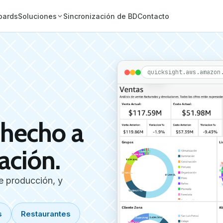
oards
Soluciones
Sincronización de BD
Contacto
quicksight.aws.amazon
 hecho a
ación.
e producción, y
s
Restaurantes