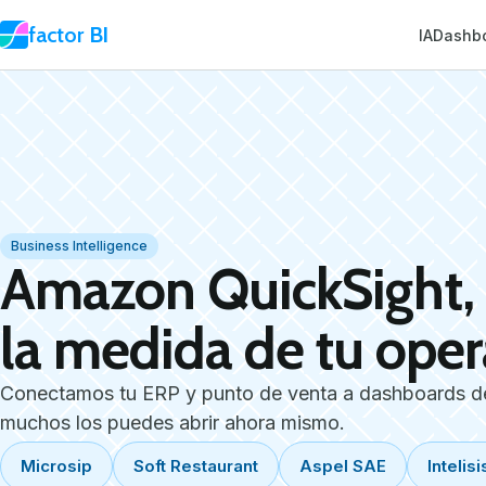
factor
BI
IA
Dashb
Business Intelligence
Amazon QuickSight,
la medida de tu oper
Conectamos tu ERP y punto de venta a dashboards d
muchos los puedes abrir ahora mismo.
Microsip
Soft Restaurant
Aspel SAE
Intelisi